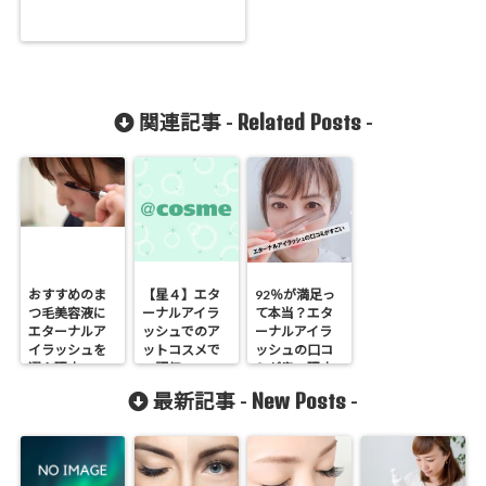
Related Posts
関連記事 -
-
おすすめのま
【星４】エタ
92％が満足っ
つ毛美容液に
ーナルアイラ
て本当？エタ
エターナルア
ッシュでのア
ーナルアイラ
イラッシュを
ットコスメで
ッシュの口コ
選ぶ理由
の評価
ミが良い理由
New Posts
最新記事 -
-