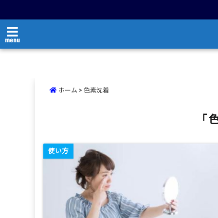
menu
ホーム
>
色素沈着
「 
使い方